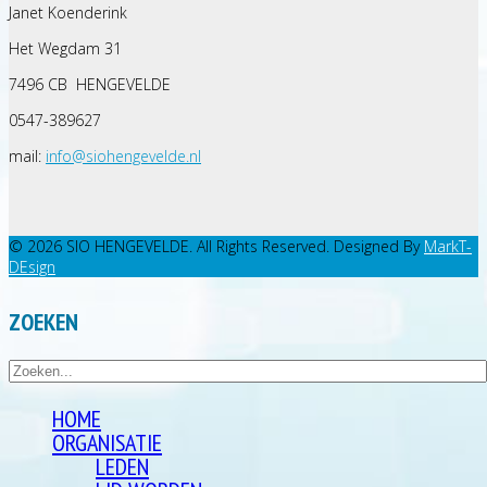
Janet Koenderink
Het Wegdam 31
7496 CB HENGEVELDE
0547-389627
mail:
info@siohengevelde.nl
© 2026 SIO HENGEVELDE. All Rights Reserved. Designed By
MarkT-
DEsign
ZOEKEN
HOME
ORGANISATIE
LEDEN