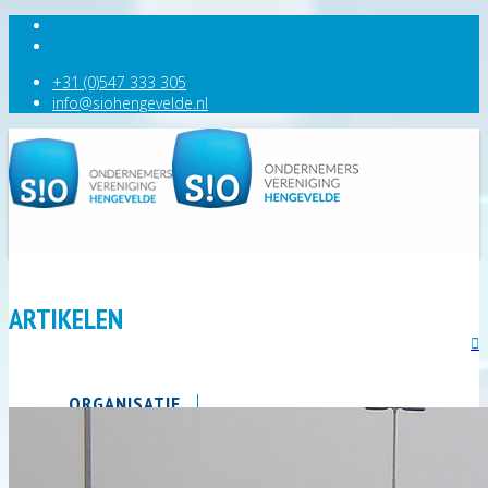
+31 (0)547 333 305
info@siohengevelde.nl
ARTIKELEN
ORGANISATIE
AGENDA