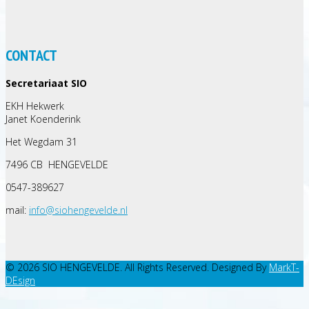
CONTACT
Secretariaat SIO
EKH Hekwerk
Janet Koenderink
Het Wegdam 31
7496 CB HENGEVELDE
0547-389627
mail:
info@siohengevelde.nl
© 2026 SIO HENGEVELDE. All Rights Reserved. Designed By
MarkT-
DEsign