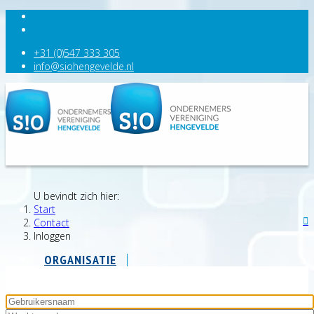
+31 (0)547 333 305
info@siohengevelde.nl
U bevindt zich hier:
Start
Contact
Inloggen
ORGANISATIE
AGENDA